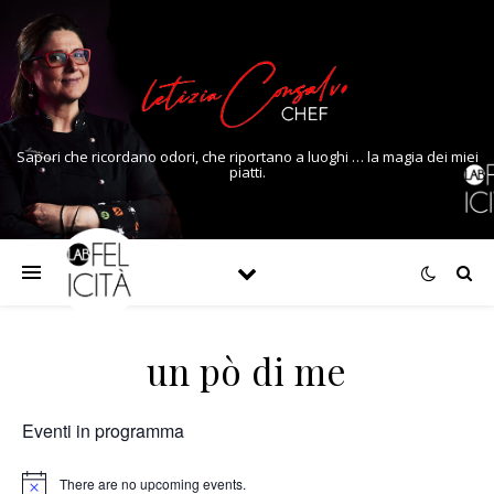
Sapori che ricordano odori, che riportano a luoghi … la magia dei miei
piatti.
un pò di me
Eventi in programma
There are no upcoming events.